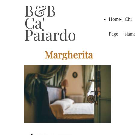
B&B
Ca'
Home
Chi
Paiardo
Page
siam
Margherita
Visita la camera